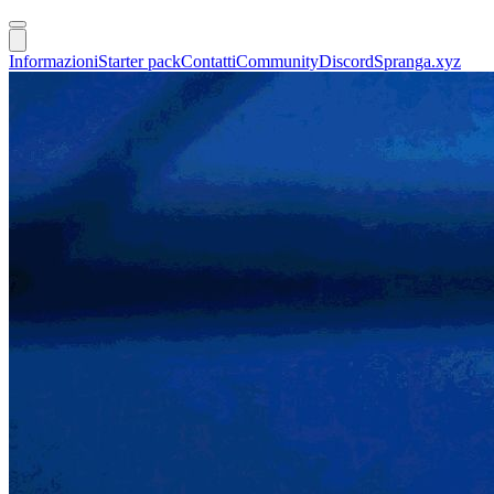
Informazioni
Starter pack
Contatti
Community
Discord
Spranga.xyz