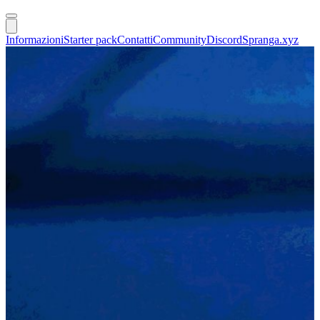
Informazioni
Starter pack
Contatti
Community
Discord
Spranga.xyz