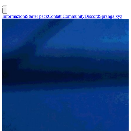
Informazioni
Starter pack
Contatti
Community
Discord
Spranga.xyz