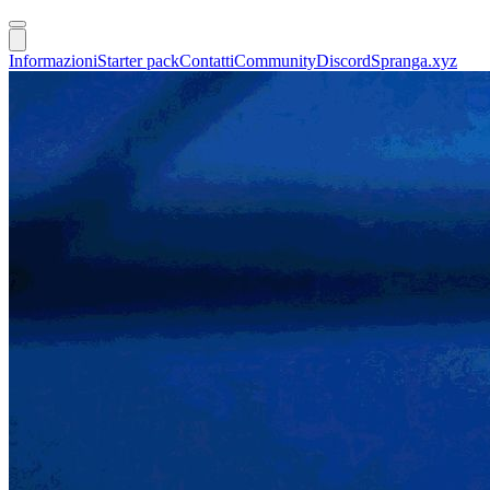
Informazioni
Starter pack
Contatti
Community
Discord
Spranga.xyz